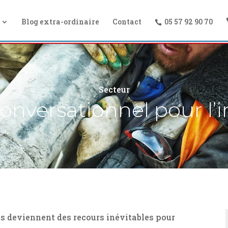
Blog extra-ordinaire
Contact
05 57 92 90 70
Secteur
onversationnel pour l’i
ts deviennent des recours inévitables pour