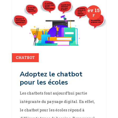
év 15
F
lire plus
CHATBOT
Adoptez le chatbot
pour les écoles
Les chatbots font aujourd’hui partie
intégrante du paysage digital. En effet,
le chatbot pour les écoles répond à