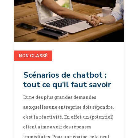
lire plus
NON CLASSÉ
Scénarios de chatbot :
tout ce qu’il faut savoir
L’une des plus grandes demandes
auxquelles une entreprise doit répondre,
c’est la réactivité. En effet, un (potentiel)
client aime avoir des réponses
immédiates. Pour une équipe, cela peut