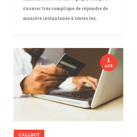
s’avérer très compliqué de répondre de
manière instantanée à toutes les...
1
AVR
lire plus
CALLBOT